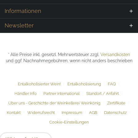
Informationen
Newsletter
* Alle Preise inkl. gesetzl. Mehrwertsteuer zzgl.
Versandkosten
und ggf. Nachnahmegebühren, wenn nicht anders beschrieben
Entalkoholisierter Wein!
Entalkoholisierung
FAQ
Händler Info
Partner International
Standort / Anfahrt
Über uns - Geschichte der Weinkellerei Weinkönig
Zertifikate
Kontakt
Widerrufsrecht
Impressum
AGB
Datenschutz
Cookie-Einstellungen