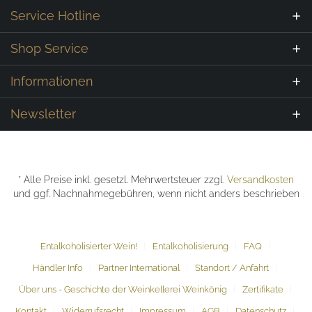
Service Hotline
Shop Service
Informationen
Newsletter
* Alle Preise inkl. gesetzl. Mehrwertsteuer zzgl.
Versandkosten
und ggf. Nachnahmegebühren, wenn nicht anders beschrieben
Entalkoholisierter Wein!
Entalkoholisierung
FAQ
Händler Info
Partner International
Standort / Anfahrt
Über uns - Geschichte der Weinkellerei Weinkönig
Zertifikate
Kontakt
Widerrufsrecht
Impressum
AGB
Datenschutz