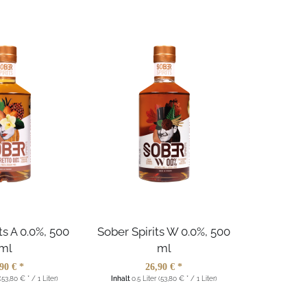
ts A 0.0%, 500
Sober Spirits W 0.0%, 500
Sober Spi
ml
ml
90 € *
26,90 € *
(53,80 € * / 1 Liter)
Inhalt
0.5 Liter
(53,80 € * / 1 Liter)
Inhalt
0.5 L