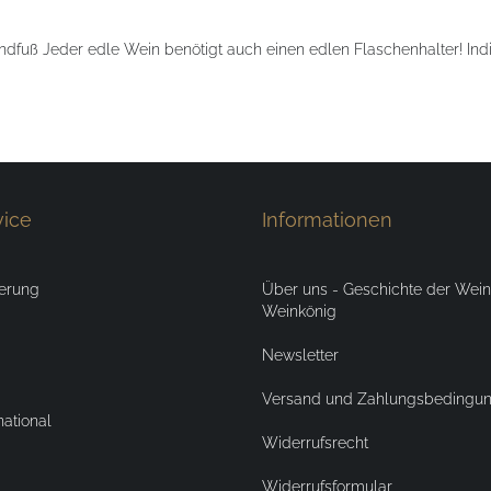
dfuß Jeder edle Wein benötigt auch einen edlen Flaschenhalter! Ind
vice
Informationen
ierung
Über uns - Geschichte der Weink
Weinkönig
Newsletter
Versand und Zahlungsbedingu
national
Widerrufsrecht
Widerrufsformular