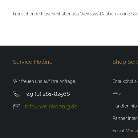
Frei stehende Flaschenhalter aus Weinfass-Dauben - ohne Stan
Service Hotline
Shop Ser
Wir freuen uns auf Ihre Anfrage.
Entalkoholis
+49 (0) 261-82566
FAQ
info@weinkoenig.de
Händler Info
Partner Inter
Social Media