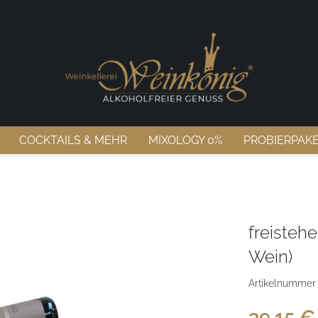
COCKTAILS & MEHR
MIXOLOGY 0%
PROBIERPAK
freisteh
Wein)
Artikelnummer
39,15 € 