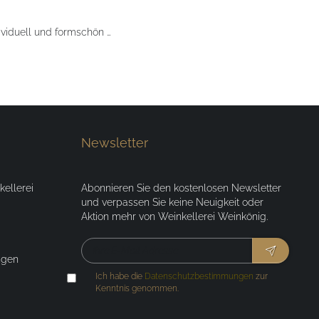
ividuell und formschön …
Newsletter
ellerei
Abonnieren Sie den kostenlosen Newsletter
und verpassen Sie keine Neuigkeit oder
Aktion mehr von Weinkellerei Weinkönig.
ngen
Ich habe die
Datenschutzbestimmungen
zur
Kenntnis genommen.