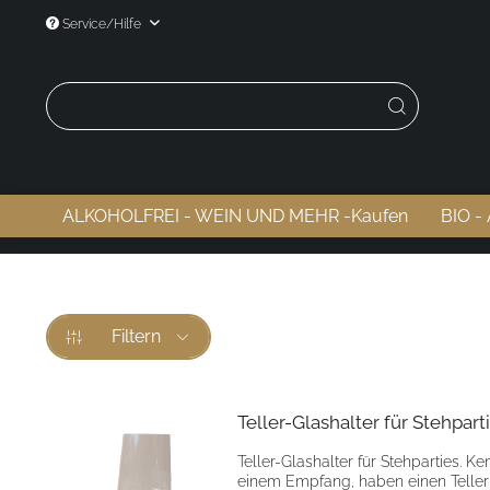
Service/Hilfe
ALKOHOLFREI - WEIN UND MEHR -Kaufen
BIO -
Filtern
Teller-Glashalter für Stehpar
Teller-Glashalter für Stehparties. Ke
einem Empfang, haben einen Teller