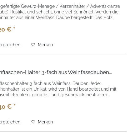
gefertigte Gewürz-Menage / Kerzenhalter / Adventskränze
ube). Rustikal und schlicht, ohne viel Schnörkel, werden die
nhalter aus einer Weinfass-Daube hergestellt. Das Holz...
20 € *
rgleichen
Merken
flaschen-Halter 3-fach aus Weinfassdauben...
flaschenhalter 3-fach aus Weinfass-Dauben Jeder
henhalter ist ein Unikat, wird von Hand bearbeitet und mit
nsmittelechtem, geruchs- und geschmacksneutralem...
40 € *
rgleichen
Merken