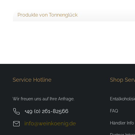
Produkte von Tonnenglück
Service Hotline
Shop Ser
Wir freuen uns auf Ihre Anfrage.
Entalkoholis
+49 (0) 261-82566
FAQ
info@weinkoenig.de
Händler Info