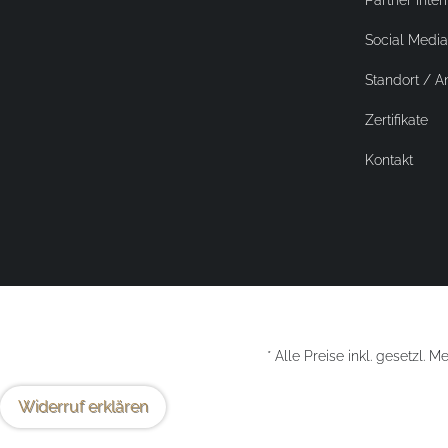
Partner Inter
Social Media
Standort / A
Zertifikate
Kontakt
* Alle Preise inkl. gesetzl. 
Widerruf erklären