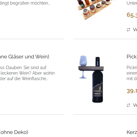
ingt begrüßen möchten...
Unter
65,
Ve
ohne Gläser und Wein)
Pick
ss-Dauben. Sie sind auf
Pickn
 leckeren Wein? Aber wohin
eine
r auf die Weinflasche...
mit d
39,
Ve
 (ohne Deko)
Kerz