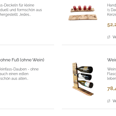
ss-Deckeln für kleine
Hand
viduell und formschön aus
(1 Da
rgestellt. Jedes...
Kerze
52,
Ve
 ohne Fuß (ohne Wein)
Wein
Weinfass-Dauben - ohne
Wein
 auch einen edlen
Flasc
schön aus alten...
lebe
78,
Ve