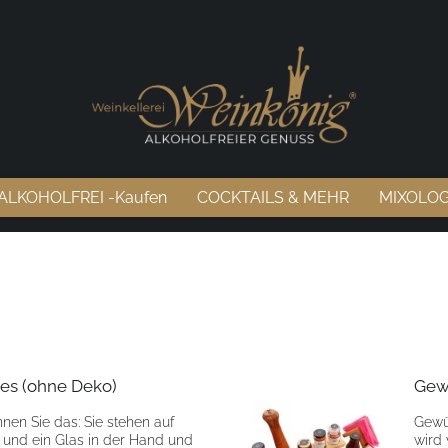
 ALKOHOLFREI -Kaufen
COCKTAILS & MEHR
MIXOLOG
ties (ohne Deko)
Gew
nnen Sie das: Sie stehen auf
Gewü
 und ein Glas in der Hand und
wird 