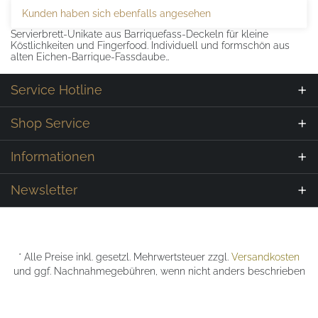
Kunden haben sich ebenfalls angesehen
Servierbrett-Unikate aus Barriquefass-Deckeln für kleine
Köstlichkeiten und Fingerfood. Individuell und formschön aus
alten Eichen-Barrique-Fassdaube…
Service Hotline
Shop Service
Informationen
Newsletter
* Alle Preise inkl. gesetzl. Mehrwertsteuer zzgl.
Versandkosten
und ggf. Nachnahmegebühren, wenn nicht anders beschrieben