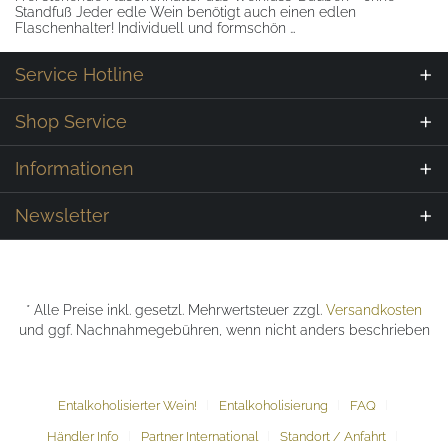
Standfuß Jeder edle Wein benötigt auch einen edlen
Flaschenhalter! Individuell und formschön …
Service Hotline
Shop Service
Informationen
Newsletter
* Alle Preise inkl. gesetzl. Mehrwertsteuer zzgl.
Versandkosten
und ggf. Nachnahmegebühren, wenn nicht anders beschrieben
Entalkoholisierter Wein!
Entalkoholisierung
FAQ
Händler Info
Partner International
Standort / Anfahrt