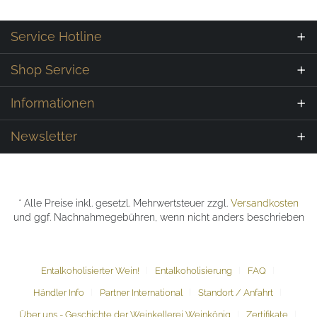
Service Hotline
Shop Service
Informationen
Newsletter
* Alle Preise inkl. gesetzl. Mehrwertsteuer zzgl.
Versandkosten
und ggf. Nachnahmegebühren, wenn nicht anders beschrieben
Entalkoholisierter Wein!
Entalkoholisierung
FAQ
Händler Info
Partner International
Standort / Anfahrt
Über uns - Geschichte der Weinkellerei Weinkönig
Zertifikate