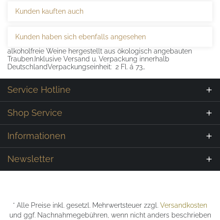
Kunden kauften auch
Kunden haben sich ebenfalls angesehen
alkoholfreie Weine hergestellt aus ökologisch angebauten
Trauben.Inklusive Versand u. Verpackung innerhalb
DeutschlandVerpackungseinheit: 2 Fl. á 73…
Service Hotline
Shop Service
Informationen
Newsletter
* Alle Preise inkl. gesetzl. Mehrwertsteuer zzgl.
Versandkosten
und ggf. Nachnahmegebühren, wenn nicht anders beschrieben