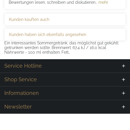
Bewertungen lesen, schreiben und diskutieren...
mehr
Kunden kauften auch
Kunden haben sich ebenfalls angesehen
Ein interessantes Sommergetränk, das möglichst gut gekühlt
getrunken werden sollte. Brennwert: 67,4 kJ / 16,0 kcal
Nährwerte - 100 ml enthalten: Fett…
Service Hotline
Shop Service
Informationen
Newsletter