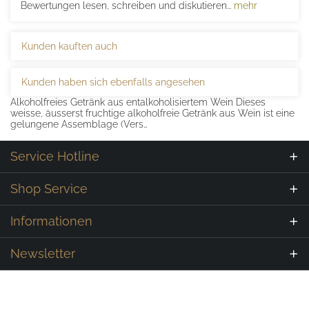
Bewertungen lesen, schreiben und diskutieren...
mehr
Kunden kauften auch
Kunden haben sich ebenfalls angesehen
Alkoholfreies Getränk aus entalkoholisiertem Wein Dieses
weisse, äusserst fruchtige alkoholfreie Getränk aus Wein ist eine
gelungene Assemblage (Vers…
Service Hotline
Shop Service
Informationen
Newsletter